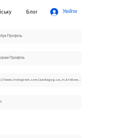
Увійти
йську
Блог