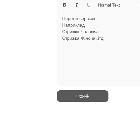
Normal Text
Перелік сервісів

Наприклад 

Стрижка Чоловіча

Стрижка Жіноча...ітд
Фон