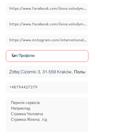
Перелік сервісів

Наприклад 

Стрижка Чоловіча

Стрижка Жіноча...ітд