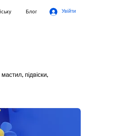
Увійти
йську
Блог
 мастил, підвіски,