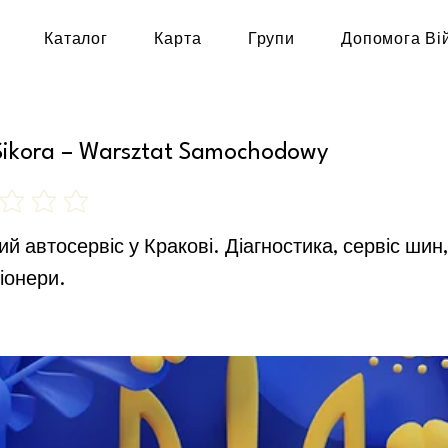
Каталог
Карта
Групи
Допомога Ві
Sikora – Warsztat Samochodowy
 оцінок
й автосервіс у Кракові. Діагностика, сервіс шин,
іонери.