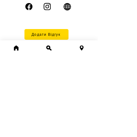
Додати Відгук
5.0
середня оцінка: 5 з 5
Oleh Shtohryn
Супер сервіс
Допомагав на всіх етапах ще навіть до того як
ми стали клієнтами Олега.Проконсультував
безкоштовно та допоміг зробити все без
стресу))
Spilnota.online