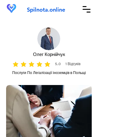
Spilnota.online
Олег Корнійчук
5.0
1
Відгуків
середня оцінка: 5 з 5, на основі 1 голосів, Відгуків
Послуги По Легалізації іноземців в Польщі